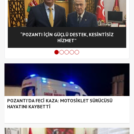
“POZANTI İÇİN GÜÇLÜ DESTEK, KESİNTİSİZ
C
HİZMET”
POZANTI’DA FECİ KAZA: MOTOSİKLET SÜRÜCÜSÜ
HAYATINI KAYBETTİ