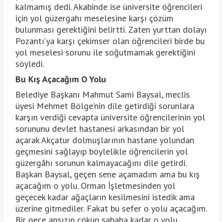
kalmamış dedi. Akabinde ise üniversite öğrencileri
için yol güzergahı meselesine karşı çözüm
bulunması gerektiğini belirtti. Zaten yurttan dolayı
Pozantı’ya karşı çekimser olan öğrencileri birde bu
yol meselesi sorunu ile soğutmamak gerektiğini
söyledi.
Bu Kış Açacağım O Yolu
Belediye Başkanı Mahmut Sami Baysal, meclis
üyesi Mehmet Bölge’nin dile getirdiği sorunlara
karşın verdiği cevapta üniversite öğrencilerinin yol
sorununu devlet hastanesi arkasından bir yol
açarak Akçatur dolmuşlarının hastane yolundan
geçmesini sağlayıp böylelikle öğrencilerin yol
güzergâhı sorunun kalmayacağını dile getirdi.
Başkan Baysal, geçen sene açamadım ama bu kış
açacağım o yolu. Orman İşletmesinden yol
geçecek kadar ağaçların kesilmesini istedik ama
üzerine gitmediler. Fakat bu sefer o yolu açacağım.
Bir gece ansızın çöküp sabaha kadar o yolu