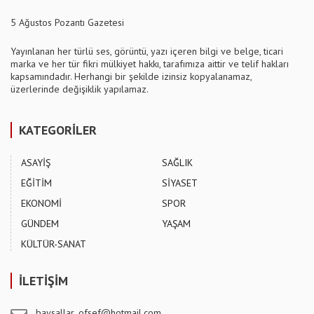
5 Ağustos Pozantı Gazetesi
Yayınlanan her türlü ses, görüntü, yazı içeren bilgi ve belge, ticari
marka ve her tür fikri mülkiyet hakkı, tarafımıza aittir ve telif hakları
kapsamındadır. Herhangi bir şekilde izinsiz kopyalanamaz,
üzerlerinde değişiklik yapılamaz.
KATEGORİLER
ASAYİŞ
SAĞLIK
EĞİTİM
SİYASET
EKONOMİ
SPOR
GÜNDEM
YAŞAM
KÜLTÜR-SANAT
İLETİŞİM
baysallar_ofsef@hotmail.com