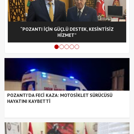
“POZANTI İÇİN GÜÇLÜ DESTEK, KESİNTİSİZ
C
HİZMET”
POZANTI’DA FECİ KAZA: MOTOSİKLET SÜRÜCÜSÜ
HAYATINI KAYBETTİ