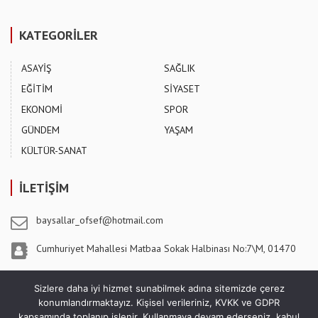
KATEGORİLER
ASAYİŞ
SAĞLIK
EĞİTİM
SİYASET
EKONOMİ
SPOR
GÜNDEM
YAŞAM
KÜLTÜR-SANAT
İLETİŞİM
baysallar_ofsef@hotmail.com
Cumhuriyet Mahallesi Matbaa Sokak Halbinası No:7\M, 01470
Pozantı / ADANA
Sizlere daha iyi hizmet sunabilmek adına sitemizde çerez
konumlandırmaktayız. Kişisel verileriniz, KVKK ve GDPR
kapsamında toplanıp işlenir. Kullanmaya devam ederseniz, kabul