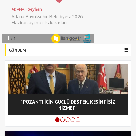
GÜNDEM
“POZANTI İÇİN GÜÇLÜ DESTEK, KESİNTİSİZ
C
HİZMET”