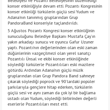
Belediyesi ve Pozantı Belediyesinin düzenlediği
konser etkinliğiyle devam etti. Pozantı Kongresinin
konser etkinliği türkülerin güçlü sesi Yudum ve
Adana’nın tanınmış gruplarından Grup
PandoraBand konseriyle taçlandırıldı.
5 Ağustos Pozantı Kongresi konser etkinliğinin
sunuculuğunu Belediye Başkanı Mustafa Çay’ın
yakın arkadaşı sunucu ve oyuncu Gafur Uzuner
yaptı. Pozantı’nın değerlerinden olan eski zaman
düğünlerinin vazgeçilmezi olan yerel sanatçı
Pozantılı Ünsal ve ekibi konser etkinliğinde
söylediği türkülerle Pozantılıları eski mazilere
götürdü. Ardından Adana’nın güçlü müzik
gruplarından olan Grup Pandora Band sahneye
çıkarak söylediği poprock ve 90’lardaki popüler
şarkılarıyla gençlere hitap ederken, türkülerin
güçlü sesi ve aynı zaman da çok iyi bir bağlama
üstadı olan Yudum, söylediği birbirinden değerli
eserlerle Pozantılıları mest etti.