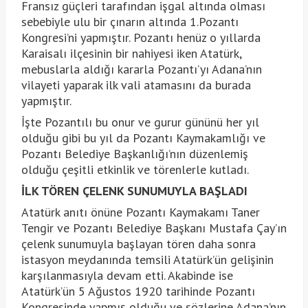
Fransız güçleri tarafından işgal altında olması
sebebiyle ulu bir çınarın altında 1.Pozantı
Kongresi’ni yapmıştır. Pozantı henüz o yıllarda
Karaisalı ilçesinin bir nahiyesi iken Atatürk,
mebuslarla aldığı kararla Pozantı’yı Adana’nın
vilayeti yaparak ilk vali atamasını da burada
yapmıştır.
İşte Pozantılı bu onur ve gurur gününü her yıl
olduğu gibi bu yıl da Pozantı Kaymakamlığı ve
Pozantı Belediye Başkanlığı’nın düzenlemiş
olduğu çeşitli etkinlik ve törenlerle kutladı.
İLK TÖREN ÇELENK SUNUMUYLA BAŞLADI
Atatürk anıtı önüne Pozantı Kaymakamı Taner
Tengir ve Pozantı Belediye Başkanı Mustafa Çay’ın
çelenk sunumuyla başlayan tören daha sonra
istasyon meydanında temsili Atatürk’ün gelişinin
karşılanmasıyla devam etti. Akabinde ise
Atatürk’ün 5 Ağustos 1920 tarihinde Pozantı
Kongresinde yapmış olduğu ve sözlerine Adana’nın