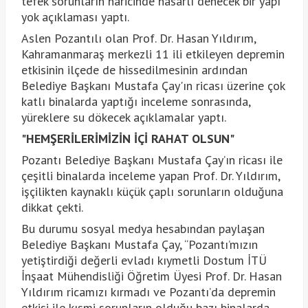
tefek sorunların haricinde hasarlı denecek bir yapı"
yok açıklaması yaptı.
Aslen Pozantılı olan Prof. Dr. Hasan Yıldırım,
Kahramanmaraş merkezli 11 ili etkileyen depremin
etkisinin ilçede de hissedilmesinin ardından
Belediye Başkanı Mustafa Çay'ın ricası üzerine çok
katlı binalarda yaptığı inceleme sonrasında,
yüreklere su dökecek açıklamalar yaptı.
"HEMŞERİLERİMİZİN İÇİ RAHAT OLSUN"
Pozantı Belediye Başkanı Mustafa Çay’ın ricası ile
çeşitli binalarda inceleme yapan Prof. Dr. Yıldırım,
işçilikten kaynaklı küçük çaplı sorunların olduğuna
dikkat çekti.
Bu durumu sosyal medya hesabından paylaşan
Belediye Başkanı Mustafa Çay, “Pozantı’mızın
yetiştirdiği değerli evladı kıymetli Dostum İTÜ
İnşaat Mühendisliği Öğretim Üyesi Prof. Dr. Hasan
Yıldırım ricamızı kırmadı ve Pozantı’da depremin
etkisi ile kısmi sorunların olduğu bazı binalarda